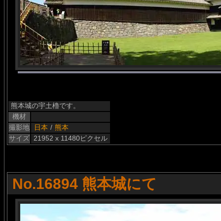
熊本城の宇土櫓です。
機材
撮影地
日本
/
熊本
サイズ
21952 x 11480ピクセル
No.16894 熊本城にて