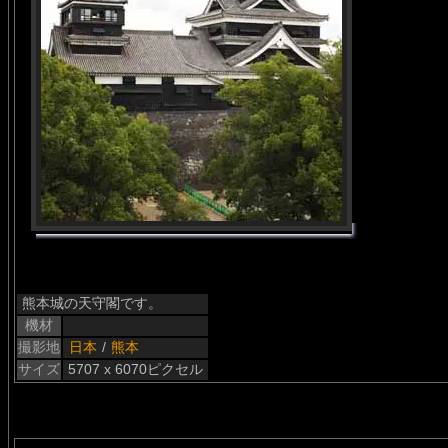
熊本城の天守閣です。
機材
撮影地
日本
/
熊本
サイズ
5707 x 6070ピクセル