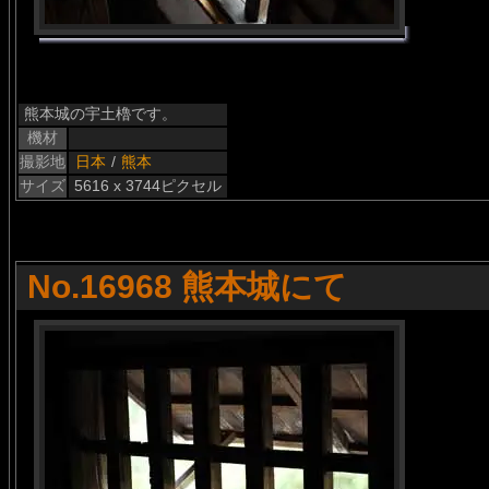
熊本城の宇土櫓です。
機材
撮影地
日本
/
熊本
サイズ
5616 x 3744ピクセル
No.16968 熊本城にて