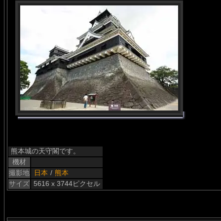
熊本城の天守閣です。
機材
撮影地
日本
/
熊本
サイズ
5616 x 3744ピクセル