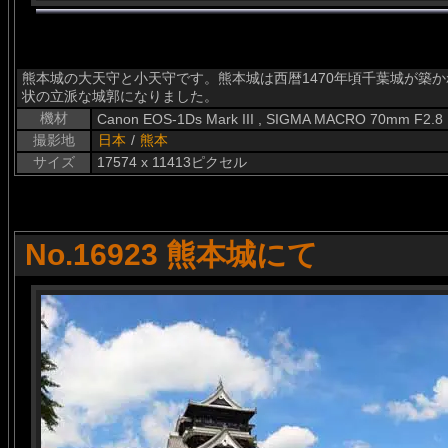
熊本城の大天守と小天守です。熊本城は西暦1470年頃千葉城が築か
状の立派な城郭になりました。
機材
Canon EOS-1Ds Mark III , SIGMA MACRO 70mm F2.8
撮影地
日本
/
熊本
サイズ
17574 x 11413ピクセル
No.16923 熊本城にて