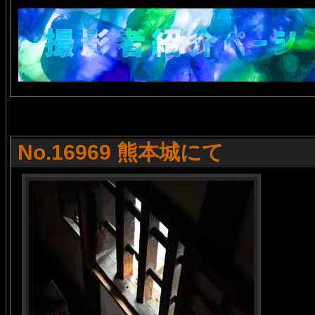
No.16969 熊本城にて