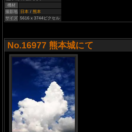
機材
撮影地
日本
/
熊本
サイズ
5616 x 3744ピクセル
No.16977 熊本城にて