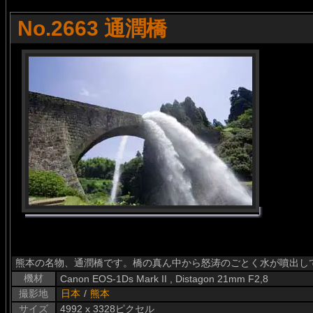
No.2663 通潤橋
熊本の名物、通潤橋です。橋の真ん中から怒涛のごとく水が噴出し
機材
Canon EOS-1Ds Mark II , Distagon 21mm F2,8
撮影地
日本
/
熊本
サイズ
4992 x 3328ピクセル