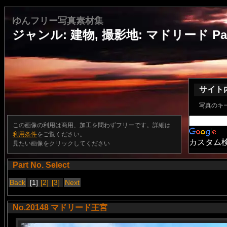
ゆんフリー写真素材集
ジャンル: 建物, 撮影地: マドリード Par
サイト
写真のキ
この画像の利用は商用、加工を問わずフリーです。詳細は
利用条件
をご覧ください。
カスタム
見たい画像をクリックしてください
Part No. Select
Back
[1]
[2]
[3]
Next
No.20148 マドリード王宮