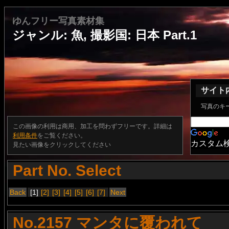
ゆんフリー写真素材集
ジャンル: 魚, 撮影国: 日本 Part.1
サイト
写真のキ
この画像の利用は商用、加工を問わずフリーです。詳細は
利用条件
をご覧ください。
カスタム
見たい画像をクリックしてください
Part No. Select
Back
[1]
[2]
[3]
[4]
[5]
[6]
[7]
Next
No.2157 マンタに覆われて