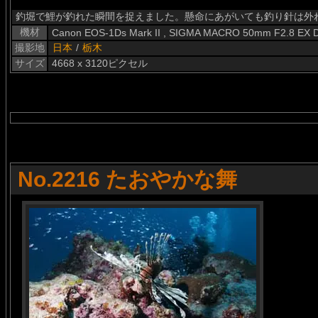
釣堀で鯉が釣れた瞬間を捉えました。懸命にあがいても釣り針は外
機材
Canon EOS-1Ds Mark II , SIGMA MACRO 50mm F2.8 EX 
撮影地
日本
/
栃木
サイズ
4668 x 3120ピクセル
No.2216 たおやかな舞