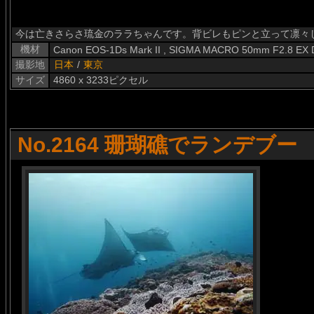
今は亡きさらさ琉金のララちゃんです。背ビレもピンと立って凛々
機材
Canon EOS-1Ds Mark II , SIGMA MACRO 50mm F2.8 EX
撮影地
日本
/
東京
サイズ
4860 x 3233ピクセル
No.2164 珊瑚礁でランデブー