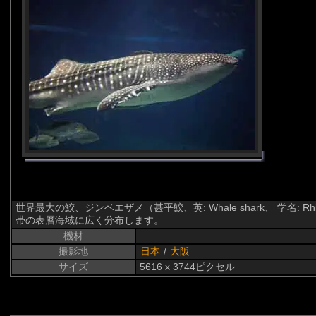
世界最大の鮫、ジンベエザメ（甚平鮫、英: Whale shark、 学名: R
帯の表層海域に広く分布します。
機材
撮影地
日本
/
大阪
サイズ
5616 x 3744ピクセル