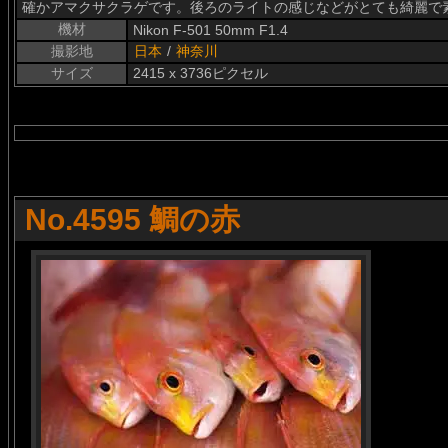
確かアマクサクラゲです。後ろのライトの感じなどがとても綺麗で素敵
機材
Nikon F-501 50mm F1.4
撮影地
日本
/
神奈川
サイズ
2415 x 3736ピクセル
No.4595 鯛の赤