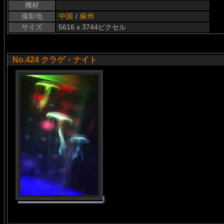
機材
撮影地
中国
/
蘇州
サイズ
5616 x 3744ピクセル
No.424 クラゲ・ナイト