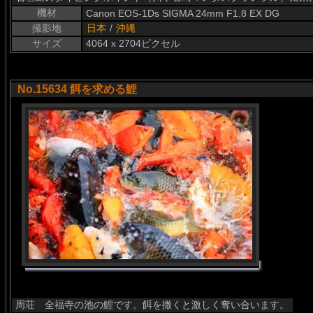
機材
Canon EOS-1Ds SIGMA 24mm F1.8 EX DG
撮影地
日本
/
沖縄
サイズ
4064 x 2704ピクセル
No.15634 餌を求める鯉
周荘 全福寺の池の鯉です。餌を撒くと激しく奪い合います。