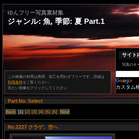
ゆんフリー写真素材集
ジャンル: 魚, 季節: 夏 Part.1
サイト
写真のキ
この画像の利用は商用、加工を問わずフリーです。詳細は
利用条件
をご覧ください。
カスタム
見たい画像をクリックしてください
Part No. Select
Back
[1]
[2]
[3]
[4]
[5]
[6]
Next
No.2227 クラゲ、空へ