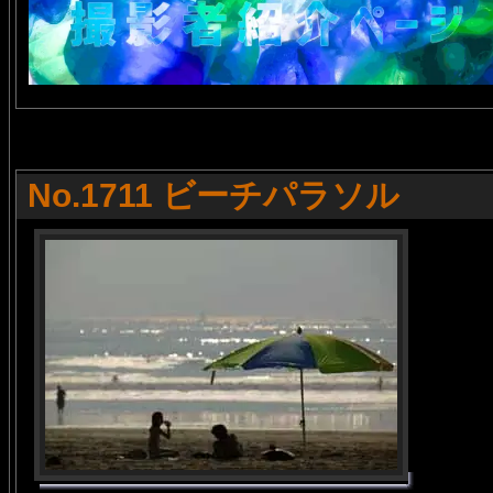
No.1711 ビーチパラソル