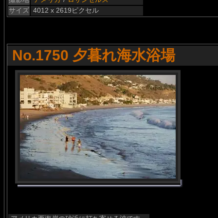
サイズ
4012 x 2619ピクセル
No.1750 夕暮れ海水浴場