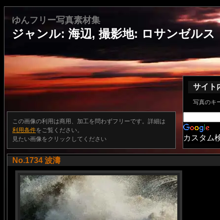
ゆんフリー写真素材集
ジャンル: 海辺, 撮影地: ロサンゼルス
サイト
写真のキ
この画像の利用は商用、加工を問わずフリーです。詳細は
利用条件
をご覧ください。
カスタム
見たい画像をクリックしてください
No.1734 波濤