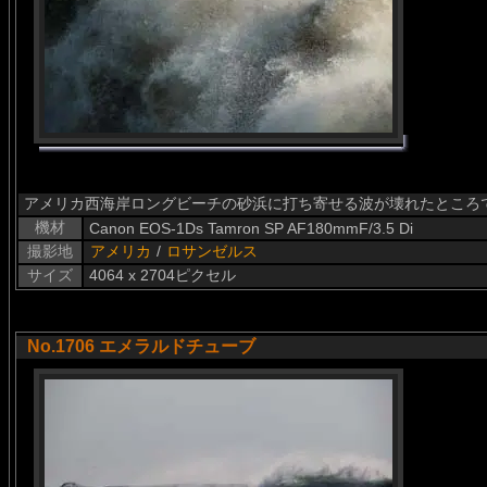
アメリカ西海岸ロングビーチの砂浜に打ち寄せる波が壊れたところ
機材
Canon EOS-1Ds Tamron SP AF180mmF/3.5 Di
撮影地
アメリカ
/
ロサンゼルス
サイズ
4064 x 2704ピクセル
No.1706 エメラルドチューブ