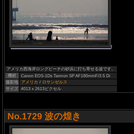
アメリカ西海岸ロングビーチの砂浜に打ち寄せる波です。
機材
Canon EOS-1Ds Tamron SP AF180mmF/3.5 Di
撮影地
アメリカ
/
ロサンゼルス
サイズ
4013 x 2613ピクセル
No.1729 波の煌き