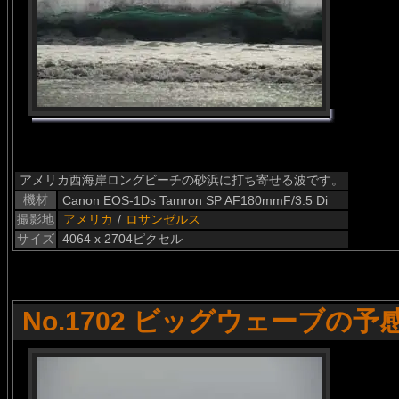
アメリカ西海岸ロングビーチの砂浜に打ち寄せる波です。
機材
Canon EOS-1Ds Tamron SP AF180mmF/3.5 Di
撮影地
アメリカ
/
ロサンゼルス
サイズ
4064 x 2704ピクセル
No.1702 ビッグウェーブの予