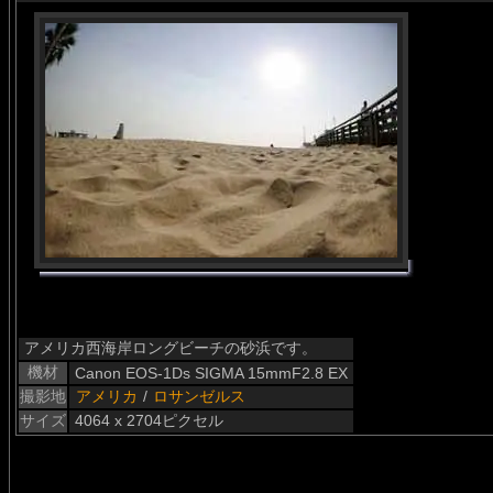
アメリカ西海岸ロングビーチの砂浜です。
機材
Canon EOS-1Ds SIGMA 15mmF2.8 EX
撮影地
アメリカ
/
ロサンゼルス
サイズ
4064 x 2704ピクセル