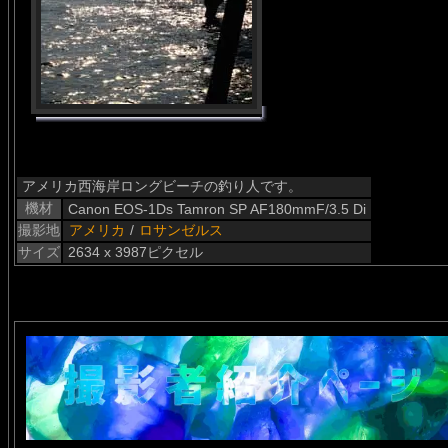
アメリカ西海岸ロングビーチの釣り人です。
機材
Canon EOS-1Ds Tamron SP AF180mmF/3.5 Di
撮影地
アメリカ
/
ロサンゼルス
サイズ
2634 x 3987ピクセル