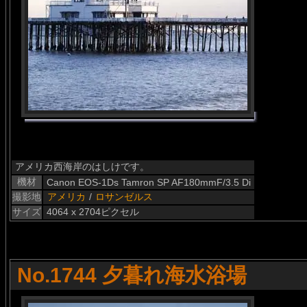
アメリカ西海岸のはしけです。
機材
Canon EOS-1Ds Tamron SP AF180mmF/3.5 Di
撮影地
アメリカ
/
ロサンゼルス
サイズ
4064 x 2704ピクセル
No.1744 夕暮れ海水浴場