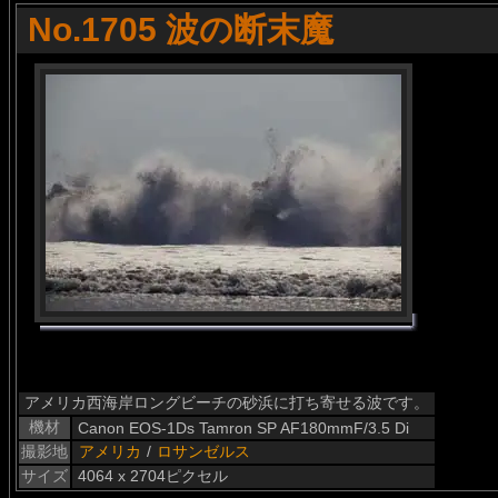
No.1705 波の断末魔
アメリカ西海岸ロングビーチの砂浜に打ち寄せる波です。
機材
Canon EOS-1Ds Tamron SP AF180mmF/3.5 Di
撮影地
アメリカ
/
ロサンゼルス
サイズ
4064 x 2704ピクセル