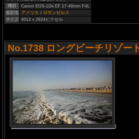
機材
Canon EOS-1Ds EF 17-40mm F4L
撮影地
アメリカ
/
ロサンゼルス
サイズ
4012 x 2624ピクセル
No.1738 ロングビーチリゾー