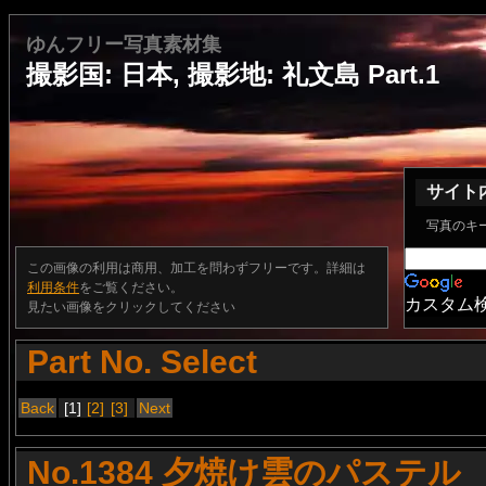
ゆんフリー写真素材集
撮影国: 日本, 撮影地: 礼文島 Part.1
サイト
写真のキ
この画像の利用は商用、加工を問わずフリーです。詳細は
利用条件
をご覧ください。
カスタム
見たい画像をクリックしてください
Part No. Select
Back
[1]
[2]
[3]
Next
No.1384 夕焼け雲のパステル