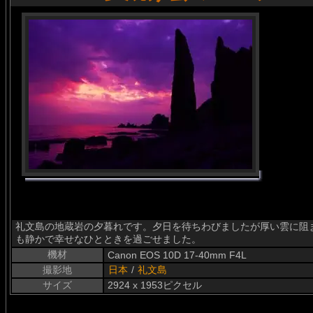
礼文島の地蔵岩の夕暮れです。夕日を待ちわびましたが厚い雲に阻
も静かで幸せなひとときを過ごせました。
機材
Canon EOS 10D 17-40mm F4L
撮影地
日本
/
礼文島
サイズ
2924 x 1953ピクセル