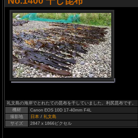
No.1400 干し昆布
礼文島の海岸でとれたての昆布を干していました。利尻昆布です。
機材
Canon EOS 10D 17-40mm F4L
撮影地
日本
/
礼文島
サイズ
2847 x 1866ピクセル