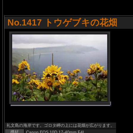
No.1417 トウゲブキの花畑
礼文島の海岸です。ゴロタ岬の上には花畑が広がります。
機材
Canon EOS 10D 17-40mm F4L