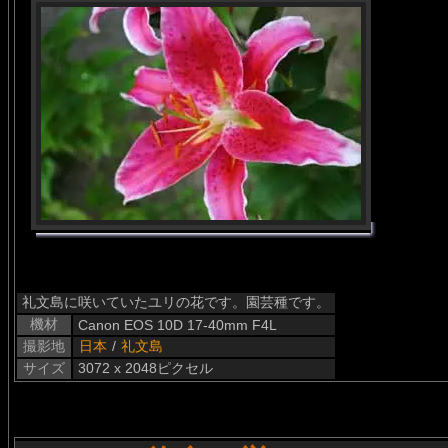
礼文島に咲いていたユリの花です。園芸種です。
機材
Canon EOS 10D 17-40mm F4L
撮影地
日本
/
礼文島
サイズ
3072 x 2048ピクセル