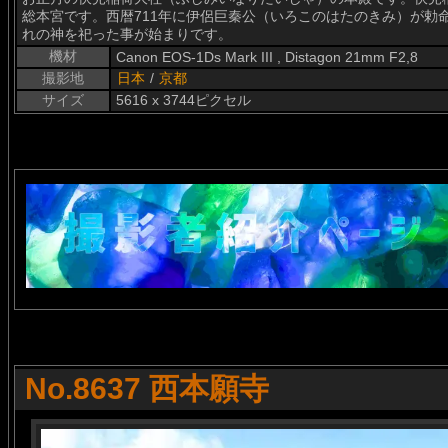
総本宮です。西暦711年に伊侶巨秦公（いろこのはたのきみ）が勅
れの神を祀った事が始まりです。
機材
Canon EOS-1Ds Mark III , Distagon 21mm F2,8
撮影地
日本
/
京都
サイズ
5616 x 3744ピクセル
No.8637 西本願寺