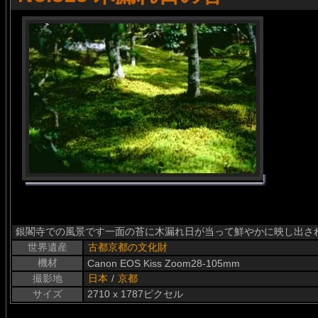
銀閣寺での風景です一面の苔に木漏れ日が当って鮮やかに映し出さ
世界遺産
古都京都の文化財
機材
Canon EOS Kiss Zoom28-105mm
撮影地
日本
/
京都
サイズ
2710 x 1787ピクセル