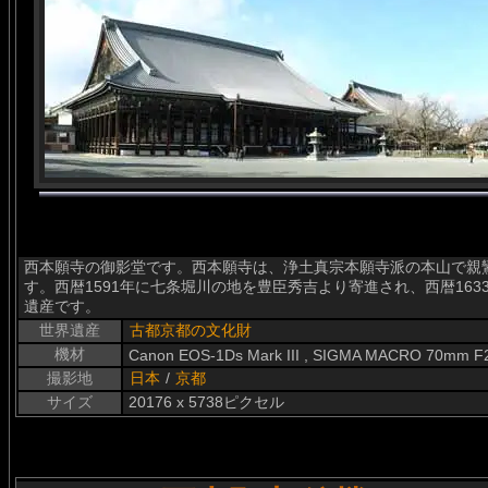
西本願寺の御影堂です。西本願寺は、浄土真宗本願寺派の本山で親
す。西暦1591年に七条堀川の地を豊臣秀吉より寄進され、西暦16
遺産です。
世界遺産
古都京都の文化財
機材
Canon EOS-1Ds Mark III , SIGMA MACRO 70mm F
撮影地
日本
/
京都
サイズ
20176 x 5738ピクセル