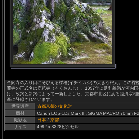
金閣寺の入り口にそびえる櫟樫(イチイガシ)の大きな根元。この櫟
閣寺の正式名は鹿苑寺（ろくおんじ）。1397年に足利義満が河内
け、改築と新築によって一新しました。京都市北区にある臨済宗相
産に登録されています。
世界遺産
古都京都の文化財
機材
Canon EOS-1Ds Mark II , SIGMA MACRO 70mm F2
撮影地
日本
/
京都
サイズ
4992 x 3328ピクセル