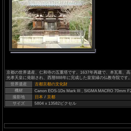
京都の世界遺産、仁和寺の五重塔です。1637年再建で、本瓦葺、高
光孝天皇に発願され、西暦888年に完成した皇室縁の仏教寺院です
世界遺産
古都京都の文化財
機材
Canon EOS-1Ds Mark III , SIGMA MACRO 70mm F
撮影地
日本
/
京都
サイズ
5804 x 13582ピクセル