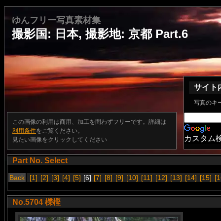
ゆんフリー写真素材集
撮影国: 日本, 撮影地: 京都 Part.6
サイト
写真のキ
この画像の利用は商用、加工を問わずフリーです。詳細は
利用条件
をご覧ください。
カスタム
見たい画像をクリックしてください
Part No. Select
Back
[1]
[2]
[3]
[4]
[5]
[6]
[7]
[8]
[9]
[10]
[11]
[12]
[13]
[14]
[15]
[1
No.5704 櫟樫