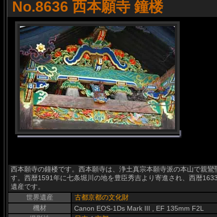
No.8636 西本願寺 鐘楼
西本願寺の鐘楼です。西本願寺は、浄土真宗本願寺派の本山で親鸞
す。西暦1591年に七条堀川の地を豊臣秀吉より寄進され、西暦16
遺産です。
世界遺産
古都京都の文化財
機材
Canon EOS-1Ds Mark III , EF 135mm F2L