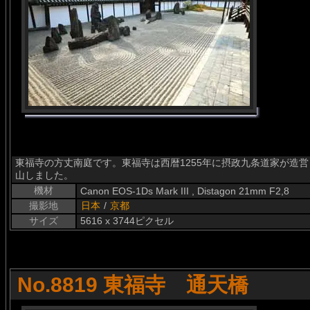
東福寺の方丈南庭です。東福寺は西暦1255年に摂政九条道家が造
山しました。
機材
Canon EOS-1Ds Mark III , Distagon 21mm F2,8
撮影地
日本
/
京都
サイズ
5616 x 3744ピクセル
No.8819 東福寺 通天橋