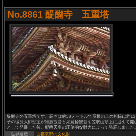
No.8861 醍醐寺 五重塔
醍醐寺の五重塔です。高さは約38メートルで屋根の上の相輪は約13
子の理源大師聖宝が准胝観音と如意輪観音を笠取山頂上に迎えて開
として発展した後、醍醐天皇の圧倒的な財力によって発展しました
世界遺産
古都京都の文化財