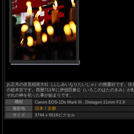
お正月の伏見稲荷大社（ふしみいなりたいしゃ）の熊鷹社です。伏
の総本宮です。西暦711年に伊侶巨秦公（いろこのはたのきみ）が
ぞれの神を祀った事が始まりです。
機材
Canon EOS-1Ds Mark III , Distagon 21mm F2,8
撮影地
日本
/
京都
サイズ
3744 x 5616ピクセル