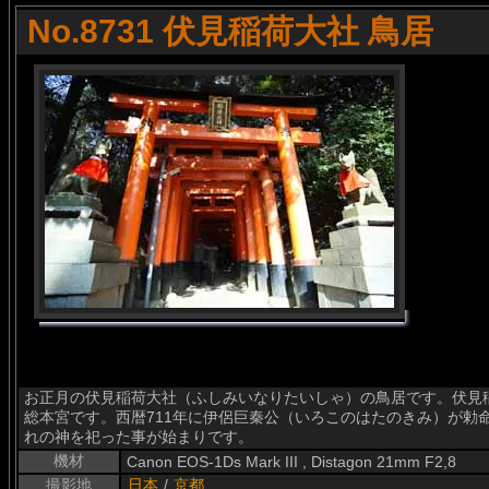
No.8731 伏見稲荷大社 鳥居
お正月の伏見稲荷大社（ふしみいなりたいしゃ）の鳥居です。伏見
総本宮です。西暦711年に伊侶巨秦公（いろこのはたのきみ）が勅
れの神を祀った事が始まりです。
機材
Canon EOS-1Ds Mark III , Distagon 21mm F2,8
撮影地
日本
/
京都