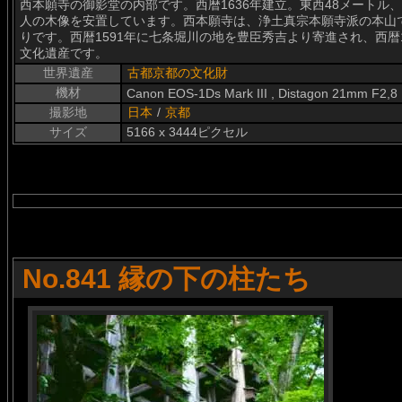
西本願寺の御影堂の内部です。西暦1636年建立。東西48メートル
人の木像を安置しています。西本願寺は、浄土真宗本願寺派の本山
りです。西暦1591年に七条堀川の地を豊臣秀吉より寄進され、西暦
文化遺産です。
世界遺産
古都京都の文化財
機材
Canon EOS-1Ds Mark III , Distagon 21mm F2,8
撮影地
日本
/
京都
サイズ
5166 x 3444ピクセル
No.841 縁の下の柱たち