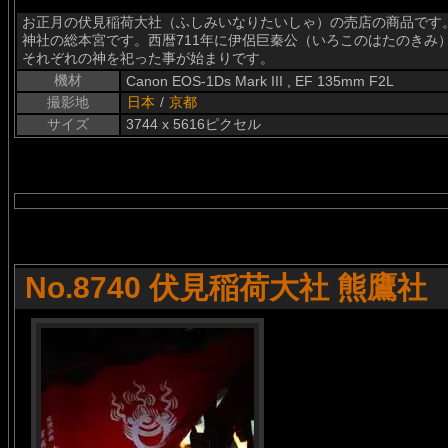
お正月の伏見稲荷大社（ふしみいなりたいしゃ）の売店の商品です
神社の総本宮です。西暦711年に伊侶巨秦公（いろこのはたのきみ
それぞれの神を祀った事が始まりです。
機材
Canon EOS-1Ds Mark III , EF 135mm F2L
撮影地
日本
/
京都
サイズ
3744 x 5616ピクセル
No.8740 伏見稲荷大社 熊鷹社