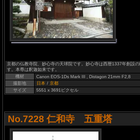
京都の仏教寺院、妙心寺の天球院です。妙心寺は西暦1337年創設
す。本尊は釈迦如来です。
機材
Canon EOS-1Ds Mark III , Distagon 21mm F2,8
撮影地
日本
/
京都
サイズ
5551 x 3691ピクセル
No.7228 仁和寺 五重塔