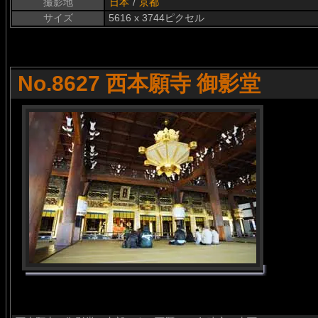
撮影地
日本
/
京都
サイズ
5616 x 3744ピクセル
No.8627 西本願寺 御影堂