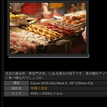
北京の屋台街「東安門大街」にある屋台の様子です。蚕の蛹やアメ
に食べ物なのでしょうか。
機材
Canon EOS-1Ds Mark II , EF 135mm F2L
撮影地
中国
/
北京
サイズ
4992 x 3328ピクセル