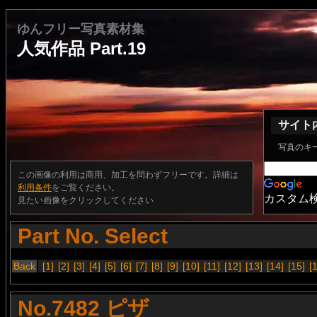
ゆんフリー写真素材集
人気作品 Part.19
サイト
写真のキ
この画像の利用は商用、加工を問わずフリーです。詳細は
利用条件
をご覧ください。
カスタム
見たい画像をクリックしてください
Part No. Select
Back
[1]
[2]
[3]
[4]
[5]
[6]
[7]
[8]
[9]
[10]
[11]
[12]
[13]
[14]
[15]
[
No.7482 ピザ