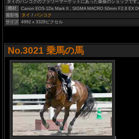
タイのバンコクのフラワーマーケットにあった薔薇のショップです
機材
Canon EOS-1Ds Mark II , SIGMA MACRO 50mm F2.8 EX 
撮影地
タイ
/
バンコク
サイズ
4992 x 3328ピクセル
No.3021 乗馬の馬