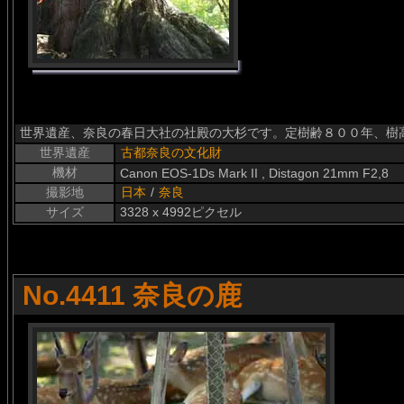
世界遺産、奈良の春日大社の社殿の大杉です。定樹齢８００年、樹
世界遺産
古都奈良の文化財
機材
Canon EOS-1Ds Mark II , Distagon 21mm F2,8
撮影地
日本
/
奈良
サイズ
3328 x 4992ピクセル
No.4411 奈良の鹿