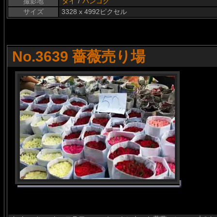
撮影地
タイ
/
バンコク
サイズ
3328 x 4992ピクセル
No.3639 薔薇売り場