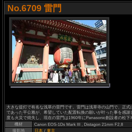
No.6709 雷門
大きな提灯で有名な浅草の雷門です。雷門は浅草寺の山門で、正式に
であった平公雅が、希望していた配置転換の願いが叶った事を感謝
度も火災で焼失し、現在の雷門は1960年にPanasonic創設者の
機材
Canon EOS-1Ds Mark III , Distagon 21mm F2,8
撮影地
日本
/
東京