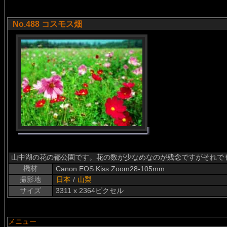
No.488 コスモス畑
山中湖の花の都公園です。花の数が少なめなのが残念ですがそれで
機材
Canon EOS Kiss Zoom28-105mm
撮影地
日本
/
山梨
サイズ
3311 x 2364ピクセル
メニュー