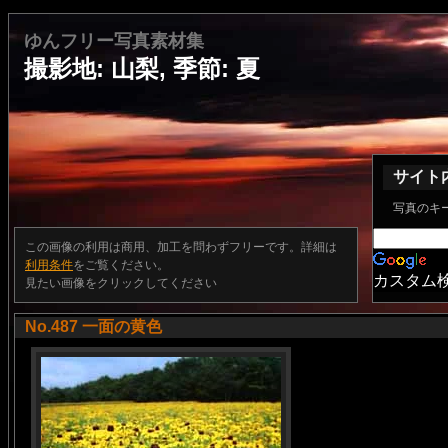
ゆんフリー写真素材集
撮影地: 山梨, 季節: 夏
サイト
写真のキ
この画像の利用は商用、加工を問わずフリーです。詳細は
利用条件
をご覧ください。
カスタム
見たい画像をクリックしてください
No.487 一面の黄色