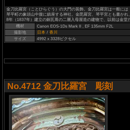
金刀比羅宮（ことひらぐう）の大門の装飾。金刀比羅宮は一般には
琴平町の象頭山中腹に鎮座する神社。金毘羅宮、琴平宮とも書かれ
8年（1837年）建立の銅瓦葺の二層入母屋造の建物で、以前は金
機材
Canon EOS-1Ds Mark II , EF 135mm F2L
撮影地
日本
/
香川
サイズ
4992 x 3328ピクセル
No.4712 金刀比羅宮 彫刻