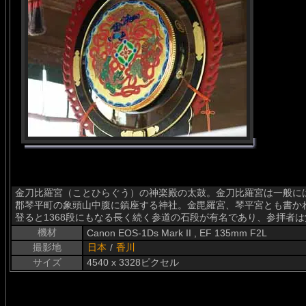
金刀比羅宮（ことひらぐう）の神楽殿の太鼓。金刀比羅宮は一般に
郡琴平町の象頭山中腹に鎮座する神社。金毘羅宮、琴平宮とも書か
登ると1368段にもなる長く続く参道の石段が有名であり、参拝者
機材
Canon EOS-1Ds Mark II , EF 135mm F2L
撮影地
日本
/
香川
サイズ
4540 x 3328ピクセル