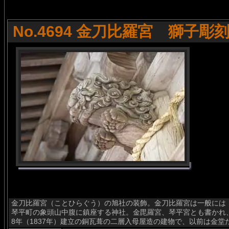
No.4694 金刀比羅宮 獅子彫
金刀比羅宮（ことひらぐう）の旭社の装飾。金刀比羅宮は一般には
琴平町の象頭山中腹に鎮座する神社。金毘羅宮、琴平宮とも書かれ
8年（1837年）建立の銅瓦葺の二層入母屋造の建物で、以前は金