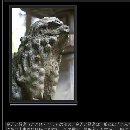
金刀比羅宮（ことひらぐう）の狛犬。金刀比羅宮は一般には「こん
の象頭山中腹に鎮座する神社。金毘羅宮、琴平宮とも書かれ、明治