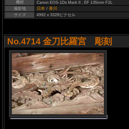
機材
Canon EOS-1Ds Mark II , EF 135mm F2L
撮影地
日本
/
香川
サイズ
4992 x 3328ピクセル
No.4714 金刀比羅宮 彫刻