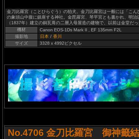
金刀比羅宮（ことひらぐう）の狛犬。金刀比羅宮は一般には「こん
の象頭山中腹に鎮座する神社。金毘羅宮、琴平宮とも書かれ、明治
（1837年）建立の銅瓦葺の二層入母屋造の建物で、以前は金堂だ
機材
Canon EOS-1Ds Mark II , EF 135mm F2L
撮影地
日本
/
香川
サイズ
3328 x 4992ピクセル
No.4706 金刀比羅宮 御神籤