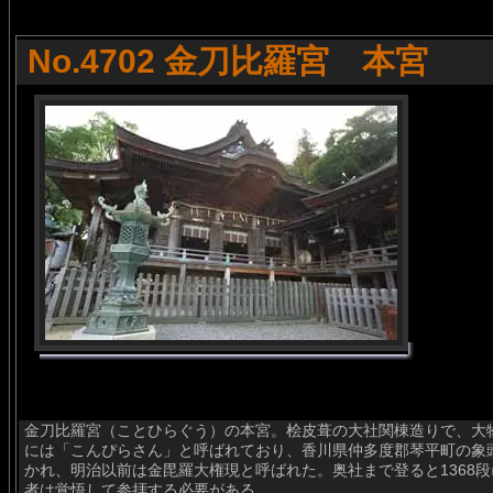
No.4702 金刀比羅宮 本宮
金刀比羅宮（ことひらぐう）の本宮。桧皮葺の大社関棟造りで、大
には「こんぴらさん」と呼ばれており、香川県仲多度郡琴平町の象
かれ、明治以前は金毘羅大権現と呼ばれた。奥社まで登ると1368
者は覚悟して参拝する必要がある。