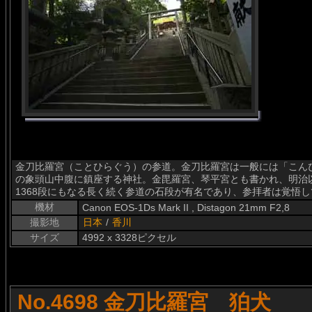
金刀比羅宮（ことひらぐう）の参道。金刀比羅宮は一般には「こん
の象頭山中腹に鎮座する神社。金毘羅宮、琴平宮とも書かれ、明治
1368段にもなる長く続く参道の石段が有名であり、参拝者は覚悟
機材
Canon EOS-1Ds Mark II , Distagon 21mm F2,8
撮影地
日本
/
香川
サイズ
4992 x 3328ピクセル
No.4698 金刀比羅宮 狛犬