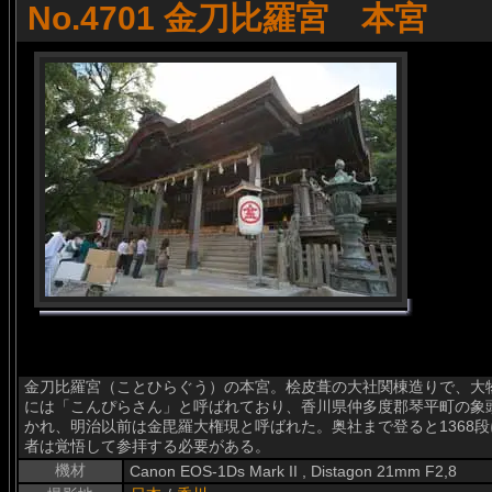
No.4701 金刀比羅宮 本宮
金刀比羅宮（ことひらぐう）の本宮。桧皮葺の大社関棟造りで、大
には「こんぴらさん」と呼ばれており、香川県仲多度郡琴平町の象
かれ、明治以前は金毘羅大権現と呼ばれた。奥社まで登ると1368
者は覚悟して参拝する必要がある。
機材
Canon EOS-1Ds Mark II , Distagon 21mm F2,8