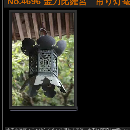
No.4696 金刀比羅宮 吊り灯
金刀比羅宮（ことひらぐう）の旭社の装飾。金刀比羅宮は一般には