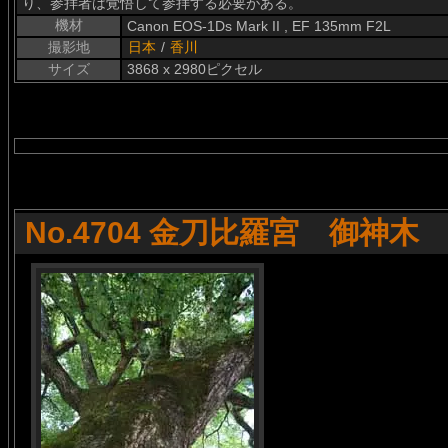
り、参拝者は覚悟して参拝する必要がある。
機材
Canon EOS-1Ds Mark II , EF 135mm F2L
撮影地
日本
/
香川
サイズ
3868 x 2980ピクセル
No.4704 金刀比羅宮 御神木