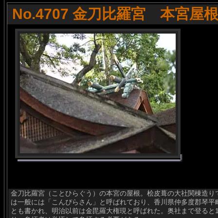
No.4707 金刀比羅宮 本宮屋
金刀比羅宮（ことひらぐう）の本宮の屋根。桧皮葺の大社関棟造り
は一般には「こんぴらさん」と呼ばれており、香川県仲多度郡琴平
とも書かれ、明治以前は金毘羅大権現と呼ばれた。奥社まで登ると1