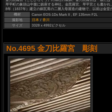
琴平町の象頭山中腹に鎮座する神社。金毘羅宮、琴平宮とも書かれ
8年（1837年）建立の銅瓦葺の二層入母屋造の建物で、以前は金
機材
Canon EOS-1Ds Mark II , EF 135mm F2L
撮影地
日本
/
香川
サイズ
3328 x 4992ピクセル
No.4695 金刀比羅宮 彫刻