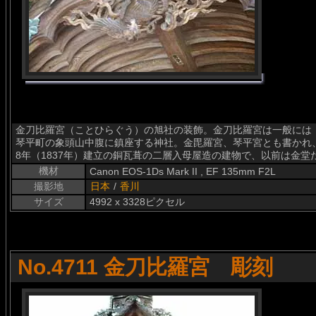
金刀比羅宮（ことひらぐう）の旭社の装飾。金刀比羅宮は一般には
琴平町の象頭山中腹に鎮座する神社。金毘羅宮、琴平宮とも書かれ
8年（1837年）建立の銅瓦葺の二層入母屋造の建物で、以前は金
機材
Canon EOS-1Ds Mark II , EF 135mm F2L
撮影地
日本
/
香川
サイズ
4992 x 3328ピクセル
No.4711 金刀比羅宮 彫刻