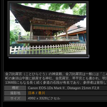
金刀比羅宮（ことひらぐう）の神楽殿。金刀比羅宮は一般には「こ
町の象頭山中腹に鎮座する神社。金毘羅宮、琴平宮とも書かれ、明
1368段にもなる長く続く参道の石段が有名であり、参拝者は覚悟
機材
Canon EOS-1Ds Mark II , Distagon 21mm F2,8
撮影地
日本
/
香川
サイズ
4992 x 3328ピクセル