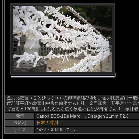
金刀比羅宮（ことひらぐう）の御神籤結び場所。金刀比羅宮は一般
度郡琴平町の象頭山中腹に鎮座する神社。金毘羅宮、琴平宮とも書
で登ると1368段にもなる長く続く参道の石段が有名であり、参拝
機材
Canon EOS-1Ds Mark II , Distagon 21mm F2,8
撮影地
日本
/
香川
サイズ
4992 x 3328ピクセル