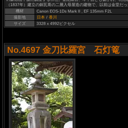
（1837年）建立の銅瓦葺の二層入母屋造の建物で、以前は金堂だ
機材
Canon EOS-1Ds Mark II , EF 135mm F2L
撮影地
日本
/
香川
サイズ
3328 x 4992ピクセル
No.4697 金刀比羅宮 石灯篭