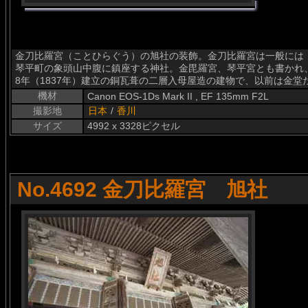
金刀比羅宮（ことひらぐう）の旭社の装飾。金刀比羅宮は一般には
琴平町の象頭山中腹に鎮座する神社。金毘羅宮、琴平宮とも書かれ
8年（1837年）建立の銅瓦葺の二層入母屋造の建物で、以前は金
機材
Canon EOS-1Ds Mark II , EF 135mm F2L
撮影地
日本
/
香川
サイズ
4992 x 3328ピクセル
No.4692 金刀比羅宮 旭社