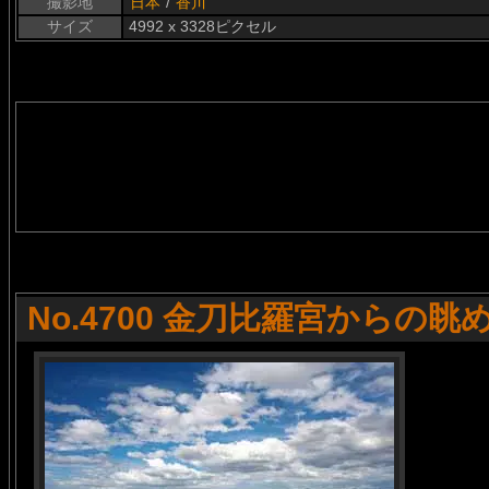
撮影地
日本
/
香川
サイズ
4992 x 3328ピクセル
No.4700 金刀比羅宮からの眺