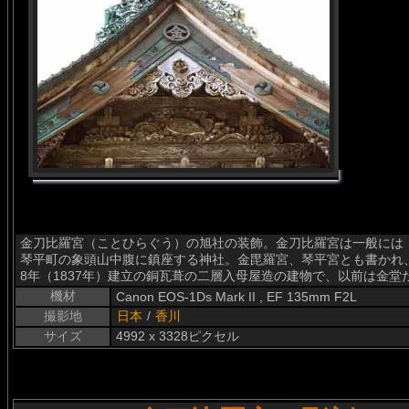
金刀比羅宮（ことひらぐう）の旭社の装飾。金刀比羅宮は一般には
琴平町の象頭山中腹に鎮座する神社。金毘羅宮、琴平宮とも書かれ
8年（1837年）建立の銅瓦葺の二層入母屋造の建物で、以前は金
機材
Canon EOS-1Ds Mark II , EF 135mm F2L
撮影地
日本
/
香川
サイズ
4992 x 3328ピクセル