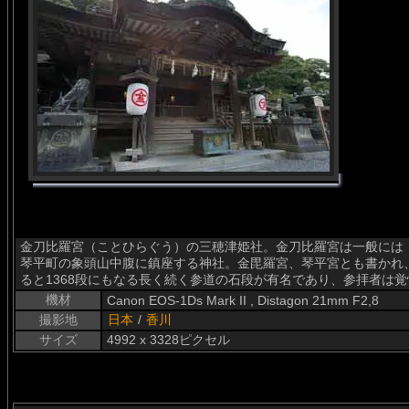
金刀比羅宮（ことひらぐう）の三穂津姫社。金刀比羅宮は一般には
琴平町の象頭山中腹に鎮座する神社。金毘羅宮、琴平宮とも書かれ
ると1368段にもなる長く続く参道の石段が有名であり、参拝者は
機材
Canon EOS-1Ds Mark II , Distagon 21mm F2,8
撮影地
日本
/
香川
サイズ
4992 x 3328ピクセル