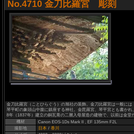
No.4710 金刀比羅宮 彫刻
金刀比羅宮（ことひらぐう）の旭社の装飾。金刀比羅宮は一般には
琴平町の象頭山中腹に鎮座する神社。金毘羅宮、琴平宮とも書かれ
8年（1837年）建立の銅瓦葺の二層入母屋造の建物で、以前は金
機材
Canon EOS-1Ds Mark II , EF 135mm F2L
撮影地
日本
/
香川