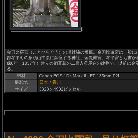
金刀比羅宮（ことひらぐう）の旭社脇の燈籠。金刀比羅宮は一般に
郡琴平町の象頭山中腹に鎮座する神社。金毘羅宮、琴平宮とも書か
保8年（1837年）建立の銅瓦葺の二層入母屋造の建物で、以前は
る。
機材
Canon EOS-1Ds Mark II , EF 135mm F2L
撮影地
日本
/
香川
サイズ
3328 x 4992ピクセル