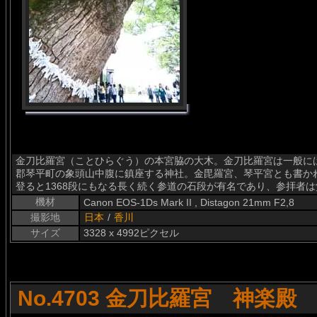
金刀比羅宮（ことひらぐう）の本宮脇の大木。金刀比羅宮は一般に
郡琴平町の象頭山中腹に鎮座する神社。金毘羅宮、琴平宮とも書か
登ると1368段にもなる長く続く参道の石段が有名であり、参拝者
機材
Canon EOS-1Ds Mark II , Distagon 21mm F2,8
撮影地
日本
/
香川
サイズ
3328 x 4992ピクセル
No.4703 金刀比羅宮 神楽殿