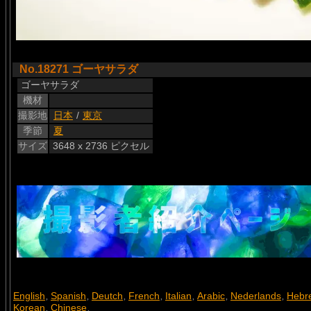
No.18271 ゴーヤサラダ
ゴーヤサラダ
機材
撮影地
日本
/
東京
季節
夏
サイズ
3648 x 2736 ピクセル
English
Spanish
Deutch
French
Italian
Arabic
Nederlands
Hebr
,
,
,
,
,
,
,
Korean
Chinese
,
,