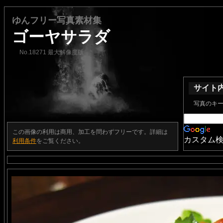
ゆんフリー写真素材集
ゴーヤサラダ
No.18271 最大解像度版
サイト
写真のキ
この画像の利用は商用、加工を問わずフリーです。詳細は
カスタム
利用条件
をご覧ください。