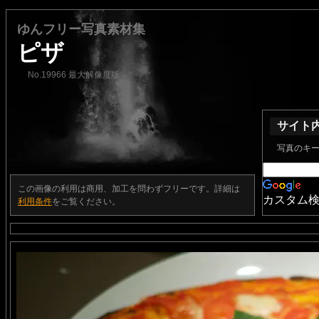
ゆんフリー写真素材集
ピザ
No.19966 最大解像度版
サイト
写真のキ
この画像の利用は商用、加工を問わずフリーです。詳細は
カスタム
利用条件
をご覧ください。