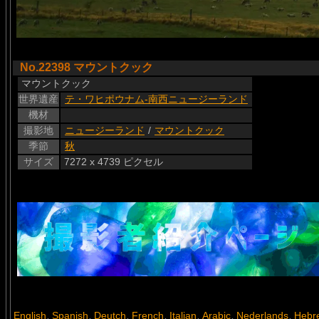
No.22398 マウントクック
マウントクック
世界遺産
テ・ワヒポウナム-南西ニュージーランド
機材
撮影地
ニュージーランド
/
マウントクック
季節
秋
サイズ
7272 x 4739 ピクセル
English
Spanish
Deutch
French
Italian
Arabic
Nederlands
Hebr
,
,
,
,
,
,
,