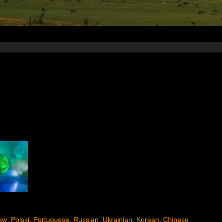
ew
Polski
Portuguese
Russian
Ukrainian
Korean
Chinese
,
,
,
,
,
,
,