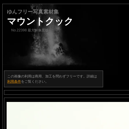
ゆんフリー写真素材集
マウントクック
No.22398 最大解像度版
この画像の利用は商用、加工を問わずフリーです。詳細は
利用条件
をご覧ください。