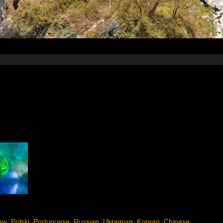
ew
Polski
Portuguese
Russian
Ukrainian
Korean
Chinese
,
,
,
,
,
,
,