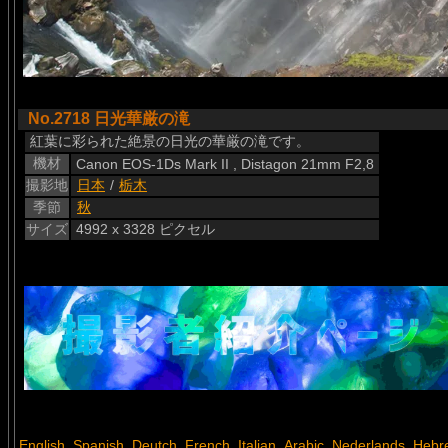
No.2718 日光華厳の滝
紅葉に彩られた絶景の日光の華厳の滝です。
機材
Canon EOS-1Ds Mark II , Distagon 21mm F2,8
撮影地
日本
/
栃木
季節
秋
サイズ
4992 x 3328 ピクセル
English
Spanish
Deutch
French
Italian
Arabic
Nederlands
Hebr
,
,
,
,
,
,
,