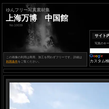
ゆんフリー写真素材集
上海万博 中国館
No.10039
サイト
写真のキ
この画像の利用は商用、加工を問わずフリーです。詳細は
カスタム
利用条件
をご覧ください。