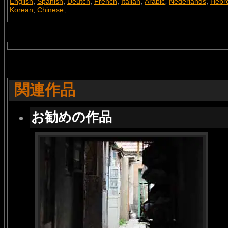
English
Spanish
Deutch
French
Italian
Arabic
Nederlands
Hebr
,
,
,
,
,
,
,
Korean
Chinese
,
,
関連作品
お勧めの作品