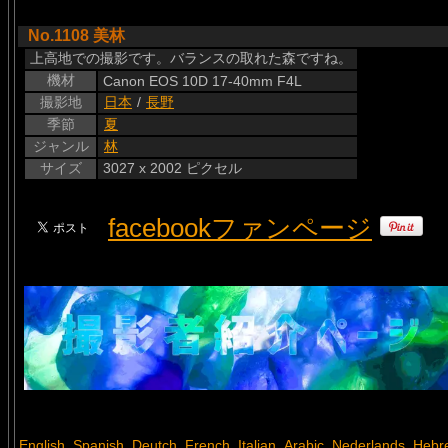
No.1108 美林
上高地での撮影です。バランスの取れた森ですね。
機材
Canon EOS 10D 17-40mm F4L
撮影地
日本
/
長野
季節
夏
ジャンル
林
サイズ
3027 x 2002 ピクセル
facebookファンページ
English
Spanish
Deutch
French
Italian
Arabic
Nederlands
Hebr
,
,
,
,
,
,
,