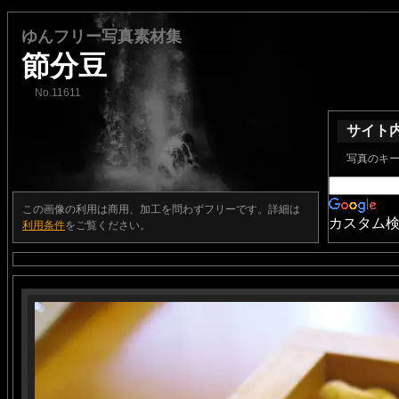
ゆんフリー写真素材集
節分豆
No.11611
サイト
写真のキ
この画像の利用は商用、加工を問わずフリーです。詳細は
カスタム
利用条件
をご覧ください。