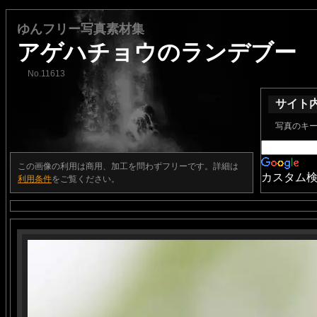
ゆんフリー写真素材集
アゲハチョウのランデブー
No.11613
サイト
写真のキ
この画像の利用は商用、加工を問わずフリーです。詳細は
カスタム
利用条件
をご覧ください。