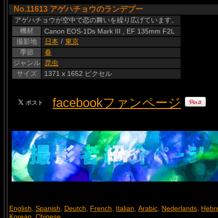
No.11613 アゲハチョウのランデブー
アゲハチョウが空中で恋の舞いを繰り広げています。
機材
Canon EOS-1Ds Mark III , EF 135mm F2L
撮影地
日本
/
東京
季節
春
ジャンル
昆虫
サイズ
1371 x 1652 ピクセル
facebookファンページ
English
Spanish
Deutch
French
Italian
Arabic
Nederlands
Hebr
,
,
,
,
,
,
,
Korean
Chinese
,
,