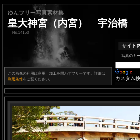
ゆんフリー写真素材集
皇大神宮（内宮） 宇治橋
No.14153
サイト
写真のキ
この画像の利用は商用、加工を問わずフリーです。詳細は
カスタム
利用条件
をご覧ください。