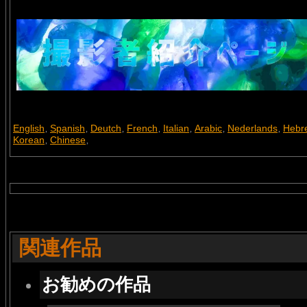
English
Spanish
Deutch
French
Italian
Arabic
Nederlands
Hebr
,
,
,
,
,
,
,
Korean
Chinese
,
,
関連作品
お勧めの作品