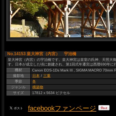
No.14153 皇大神宮（内宮） 宇治橋
皇大神宮（内宮）の宇治橋です。皇大神宮は皇室の氏神、天照大
す。日本が成立した頃に創建され、第1回式年遷宮は西暦690年に
機材
Canon EOS-1Ds Mark III , SIGMA MACRO 70mm 
撮影地
日本
/
三重
季節
冬
ジャンル
構築物
サイズ
17812 x 5634 ピクセル
facebookファンページ