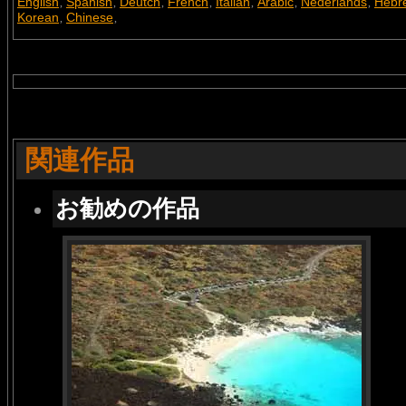
English
Spanish
Deutch
French
Italian
Arabic
Nederlands
Hebr
,
,
,
,
,
,
,
Korean
Chinese
,
,
関連作品
お勧めの作品