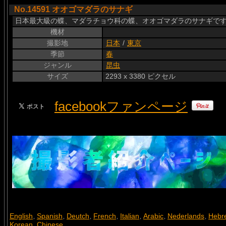
No.14591 オオゴマダラのサナギ
日本最大級の蝶、マダラチョウ科の蝶、オオゴマダラのサナギです。Tree Ny
機材
撮影地
日本
/
東京
季節
春
ジャンル
昆虫
サイズ
2293 x 3380 ピクセル
facebookファンページ
English
Spanish
Deutch
French
Italian
Arabic
Nederlands
Hebr
,
,
,
,
,
,
,
Korean
Chinese
,
,