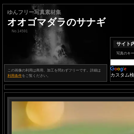
ゆんフリー写真素材集
オオゴマダラのサナギ
No.14591
サイト
写真のキ
この画像の利用は商用、加工を問わずフリーです。詳細は
カスタム
利用条件
をご覧ください。