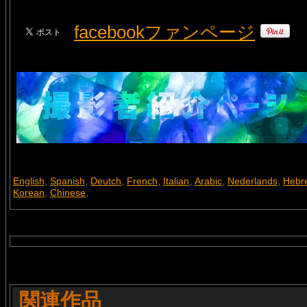
facebookファンページ
English
Spanish
Deutch
French
Italian
Arabic
Nederlands
Hebr
,
,
,
,
,
,
,
Korean
Chinese
,
,
関連作品