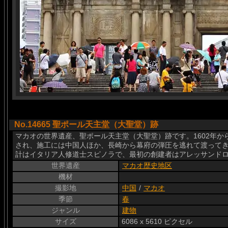
No.14665 聖ポール天主堂（大聖堂）跡
マカオの世界遺産、聖ポール天主堂（大聖堂）跡です。1602年から
され、施工には中国人ほか、長崎から幕府の弾圧を逃れて渡って
計はイタリア人修道士スピノラで、最初の創建者はアレッサンド
世界遺産
マカオ歴史地区
機材
撮影地
中国
/
マカオ
季節
春
ジャンル
建物
サイズ
6086 x 5610 ピクセル