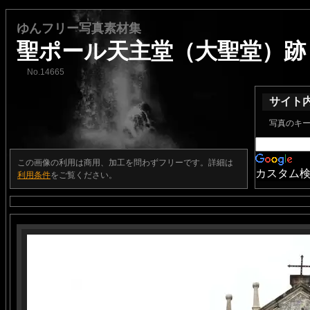
ゆんフリー写真素材集
聖ポール天主堂（大聖堂）跡
No.14665
サイト
写真のキ
この画像の利用は商用、加工を問わずフリーです。詳細は
カスタム
利用条件
をご覧ください。