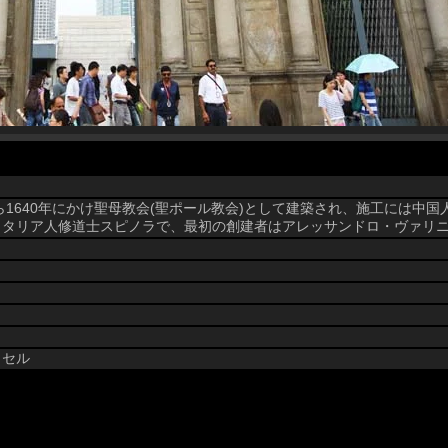
ら1640年にかけ聖母教会(聖ポール教会)として建築され、施工には中
イタリア人修道士スピノラで、最初の創建者はアレッサンドロ・ヴァリ
ピクセル