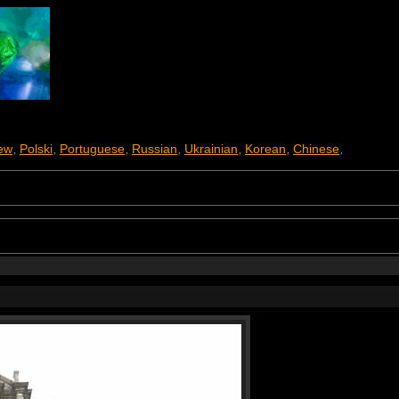
ew
Polski
Portuguese
Russian
Ukrainian
Korean
Chinese
,
,
,
,
,
,
,