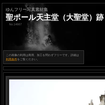
ゆんフリー写真素材集
聖ポール天主堂（大聖堂）跡
No.14667
この画像の利用は商用、加工を問わずフリーです。詳細は
利用条件
をご覧ください。