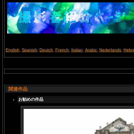
English
Spanish
Deutch
French
Italian
Arabic
Nederlands
Hebr
,
,
,
,
,
,
,
関連作品
お勧めの作品