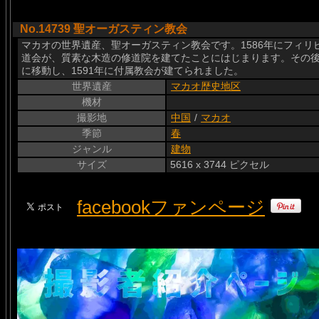
No.14739 聖オーガスティン教会
マカオの世界遺産、聖オーガスティン教会です。1586年にフィ
道会が、質素な木造の修道院を建てたことにはじまります。その
に移動し、1591年に付属教会が建てられました。
世界遺産
マカオ歴史地区
機材
撮影地
中国
/
マカオ
季節
春
ジャンル
建物
サイズ
5616 x 3744 ピクセル
facebookファンページ