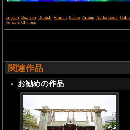
English
Spanish
Deutch
French
Italian
Arabic
Nederlands
Hebr
,
,
,
,
,
,
,
Korean
Chinese
,
,
関連作品
お勧めの作品