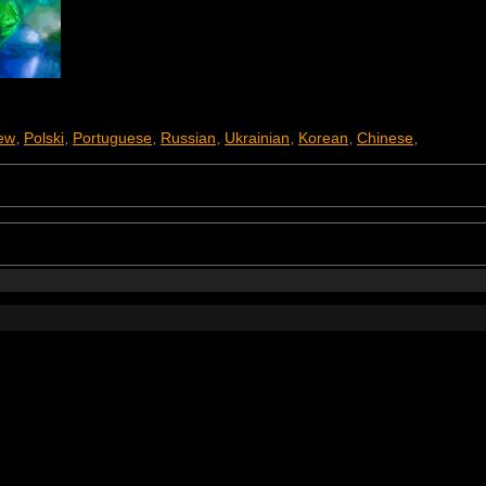
ew
Polski
Portuguese
Russian
Ukrainian
Korean
Chinese
,
,
,
,
,
,
,