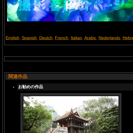
English
Spanish
Deutch
French
Italian
Arabic
Nederlands
Hebr
,
,
,
,
,
,
,
関連作品
お勧めの作品