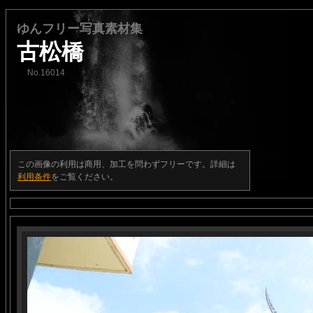
ゆんフリー写真素材集
古松橋
No.16014
この画像の利用は商用、加工を問わずフリーです。詳細は
利用条件
をご覧ください。