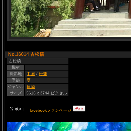
No.16014 古松橋
古松橋
機材
撮影地
中国
/
松藩
季節
夏
ジャンル
建物
サイズ
5616 x 3744 ピクセル
facebookファンページ