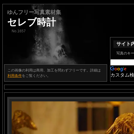
ゆんフリー写真素材集
セレブ時計
No.1657
サイト
写真のキ
この画像の利用は商用、加工を問わずフリーです。詳細は
カスタム
利用条件
をご覧ください。