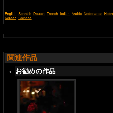
English
Spanish
Deutch
French
Italian
Arabic
Nederlands
Hebr
,
,
,
,
,
,
,
Korean
Chinese
,
,
関連作品
お勧めの作品