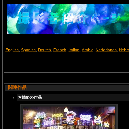
English
Spanish
Deutch
French
Italian
Arabic
Nederlands
Hebr
,
,
,
,
,
,
,
関連作品
お勧めの作品