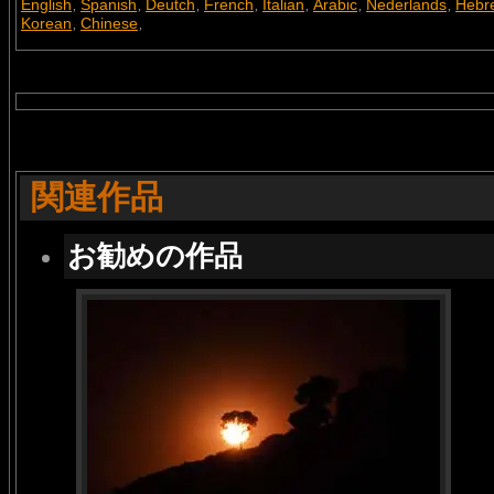
English
Spanish
Deutch
French
Italian
Arabic
Nederlands
Hebr
,
,
,
,
,
,
,
Korean
Chinese
,
,
関連作品
お勧めの作品