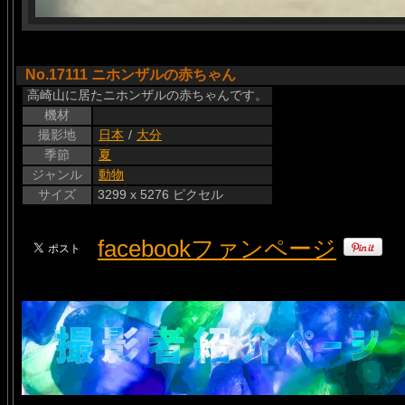
No.17111 ニホンザルの赤ちゃん
高崎山に居たニホンザルの赤ちゃんです。
機材
撮影地
日本
/
大分
季節
夏
ジャンル
動物
サイズ
3299 x 5276 ピクセル
facebookファンページ