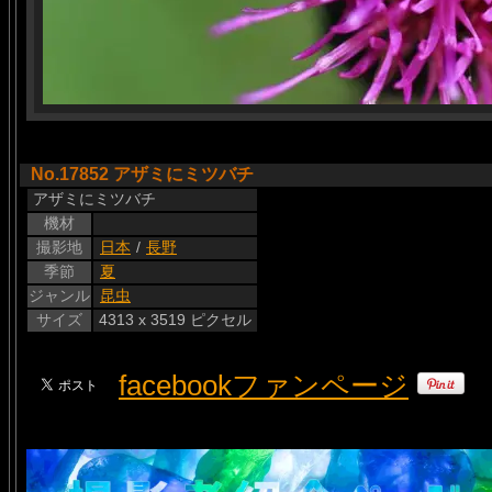
No.17852 アザミにミツバチ
アザミにミツバチ
機材
撮影地
日本
/
長野
季節
夏
ジャンル
昆虫
サイズ
4313 x 3519 ピクセル
facebookファンページ