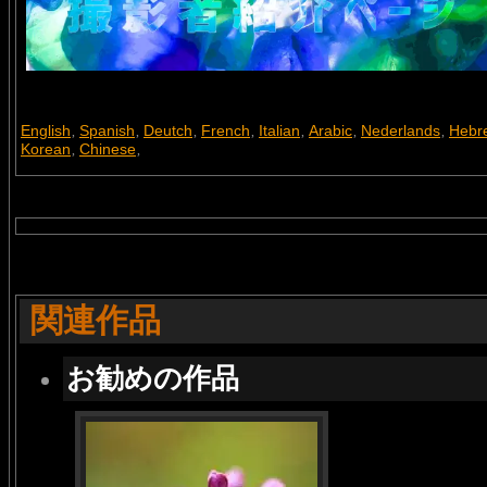
English
Spanish
Deutch
French
Italian
Arabic
Nederlands
Hebr
,
,
,
,
,
,
,
Korean
Chinese
,
,
関連作品
お勧めの作品