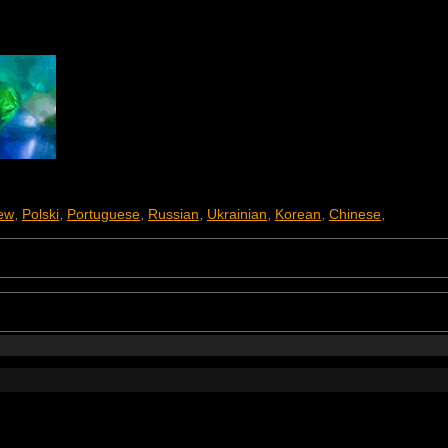
ew
Polski
Portuguese
Russian
Ukrainian
Korean
Chinese
,
,
,
,
,
,
,