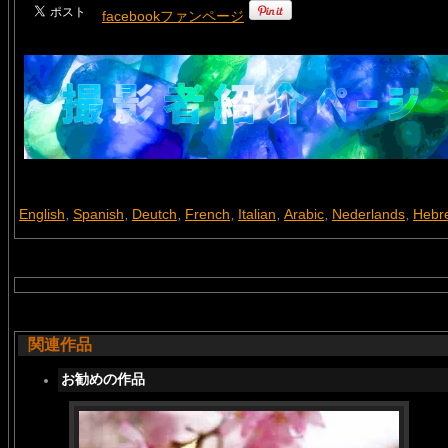
facebookファンページ
English
Spanish
Deutch
French
Italian
Arabic
Nederlands
Hebr
,
,
,
,
,
,
,
関連作品
お勧めの作品