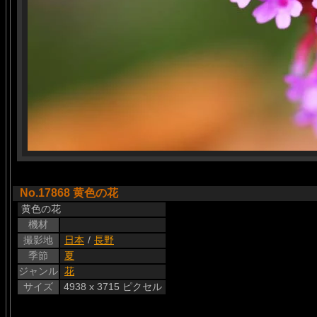
No.17868 黄色の花
黄色の花
機材
撮影地
日本
/
長野
季節
夏
ジャンル
花
サイズ
4938 x 3715 ピクセル