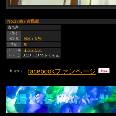
No.17897 古民家
古民家
機材
撮影地
日本
/
長野
季節
夏
ジャンル
インテリア
サイズ
3448 x 4592 ピクセル
facebookファンページ