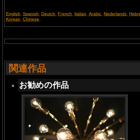
English
Spanish
Deutch
French
Italian
Arabic
Nederlands
Hebr
,
,
,
,
,
,
,
Korean
Chinese
,
,
関連作品
お勧めの作品