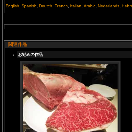
English
Spanish
Deutch
French
Italian
Arabic
Nederlands
Hebr
,
,
,
,
,
,
,
関連作品
お勧めの作品