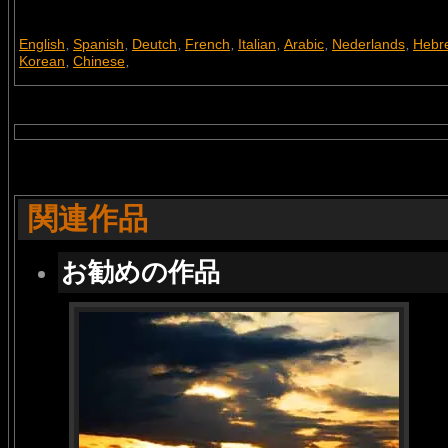
English
Spanish
Deutch
French
Italian
Arabic
Nederlands
Hebr
,
,
,
,
,
,
,
Korean
Chinese
,
,
関連作品
お勧めの作品