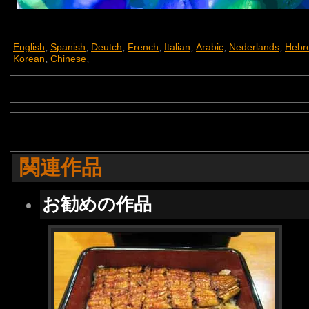
English
Spanish
Deutch
French
Italian
Arabic
Nederlands
Hebr
,
,
,
,
,
,
,
Korean
Chinese
,
,
関連作品
お勧めの作品