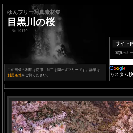
ゆんフリー写真素材集
目黒川の桜
No.19170
サイト
写真のキ
この画像の利用は商用、加工を問わずフリーです。詳細は
カスタム
利用条件
をご覧ください。