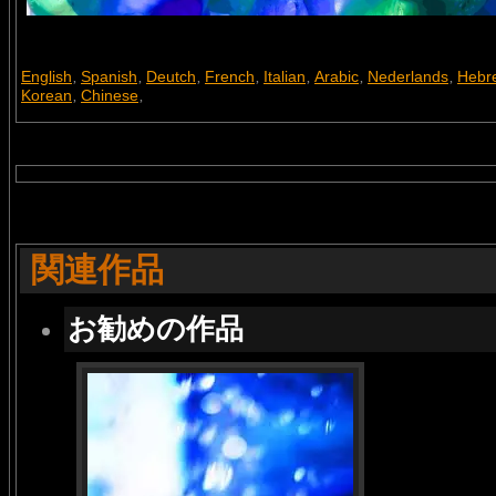
English
Spanish
Deutch
French
Italian
Arabic
Nederlands
Hebr
,
,
,
,
,
,
,
Korean
Chinese
,
,
関連作品
お勧めの作品