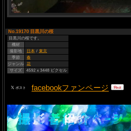
No.19170 目黒川の桜
目黒川の桜です。
機材
撮影地
日本
/
東京
季節
春
ジャンル
花
サイズ
4592 x 3448 ピクセル
facebookファンページ