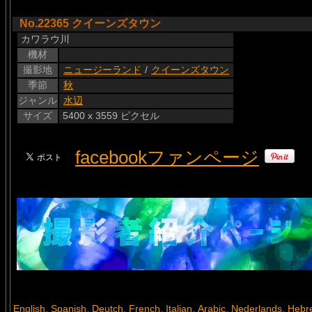
No.22365 クイーンズタウン
カワラウ川
機材
撮影地
ニュージーランド
/
クイーンズタウン
季節
秋
ジャンル
水辺
サイズ
5400 x 3559 ピクセル
facebookファンページ
English
Spanish
Deutch
French
Italian
Arabic
Nederlands
Hebr
,
,
,
,
,
,
,