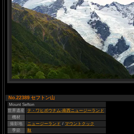
No.22389 セフトン山
Mount Sefton
世界遺産
テ・ワヒポウナム-南西ニュージーランド
機材
撮影地
ニュージーランド
/
マウントクック
季節
秋