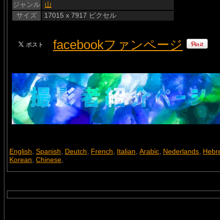
ジャンル
山
サイズ
17015 x 7917 ピクセル
facebookファンページ
English
Spanish
Deutch
French
Italian
Arabic
Nederlands
Hebr
,
,
,
,
,
,
,
Korean
Chinese
,
,