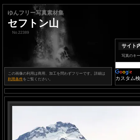
ゆんフリー写真素材集
セフトン山
No.22389
サイト
写真のキ
この画像の利用は商用、加工を問わずフリーです。詳細は
カスタム
利用条件
をご覧ください。