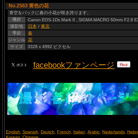
No.2563 黄色の花
青空をバックに春の小花が咲き誇ります。
機材
Canon EOS-1Ds Mark II , SIGMA MACRO 50mm F2.8 
撮影地
日本
/
東京
季節
春
ジャンル
花
サイズ
3328 x 4992 ピクセル
facebookファンページ
English
Spanish
Deutch
French
Italian
Arabic
Nederlands
Hebr
,
,
,
,
,
,
,
Korean
Chinese
,
,