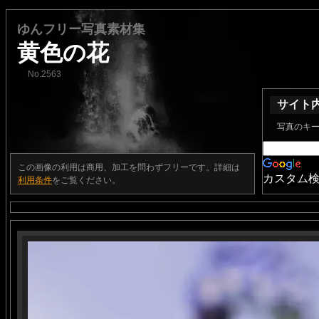
ゆんフリー写真素材集
黄色の花
No.2563
サイト
写真のキ
この画像の利用は商用、加工を問わずフリーです。詳細は
カスタム
利用条件
をご覧ください。