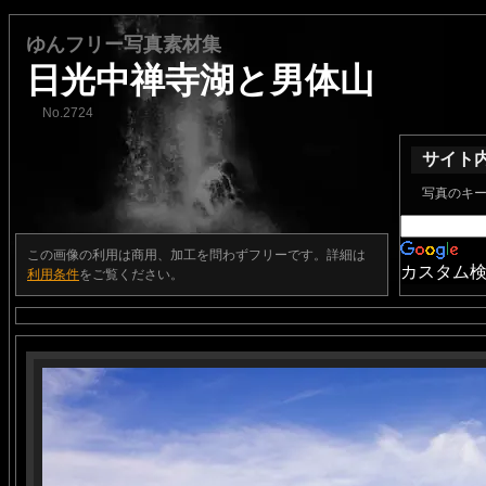
ゆんフリー写真素材集
日光中禅寺湖と男体山
No.2724
サイト
写真のキ
この画像の利用は商用、加工を問わずフリーです。詳細は
カスタム
利用条件
をご覧ください。