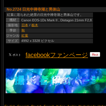
No.2724 日光中禅寺湖と男体山
紅葉に彩られた絶景の日光中禅寺湖と男体山です。
機材
Canon EOS-1Ds Mark II , Distagon 21mm F2,8
撮影地
日本
/
栃木
季節
秋
ジャンル
紅葉
サイズ
4992 x 3328 ピクセル
facebookファンページ