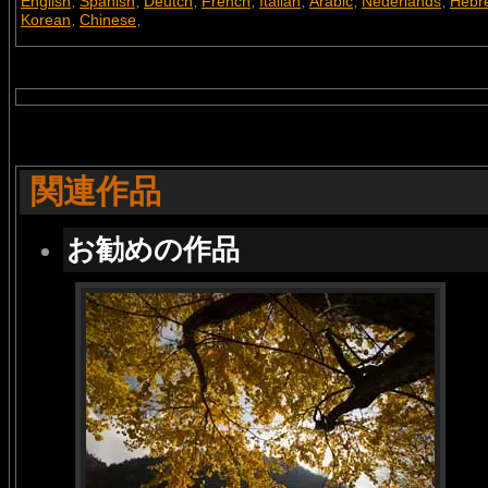
English
Spanish
Deutch
French
Italian
Arabic
Nederlands
Hebr
,
,
,
,
,
,
,
Korean
Chinese
,
,
関連作品
お勧めの作品