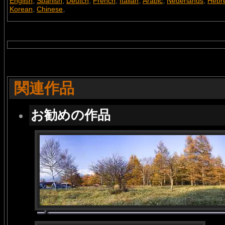
English
Spanish
Deutch
French
Italian
Arabic
Nederlands
Hebr
,
,
,
,
,
,
,
Korean
Chinese
,
,
関連作品
お勧めの作品