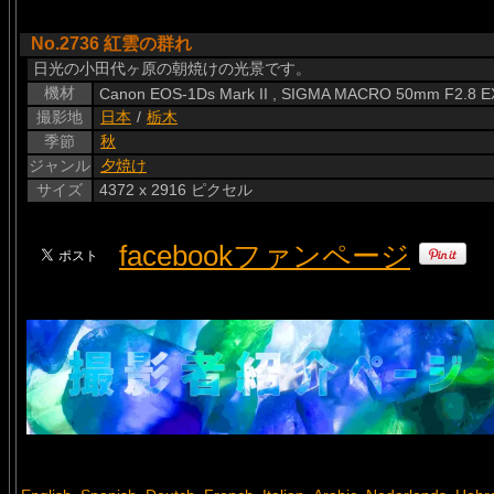
No.2736 紅雲の群れ
日光の小田代ヶ原の朝焼けの光景です。
機材
Canon EOS-1Ds Mark II , SIGMA MACRO 50mm F2.8 
撮影地
日本
/
栃木
季節
秋
ジャンル
夕焼け
サイズ
4372 x 2916 ピクセル
facebookファンページ