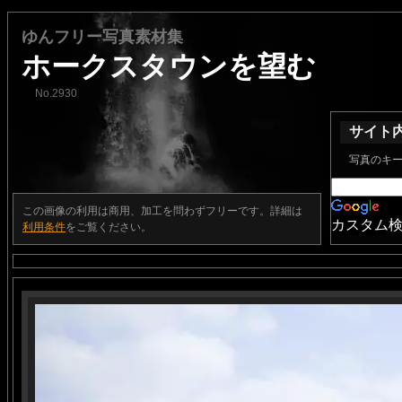
ゆんフリー写真素材集
ホークスタウンを望む
No.2930
サイト
写真のキ
この画像の利用は商用、加工を問わずフリーです。詳細は
カスタム
利用条件
をご覧ください。