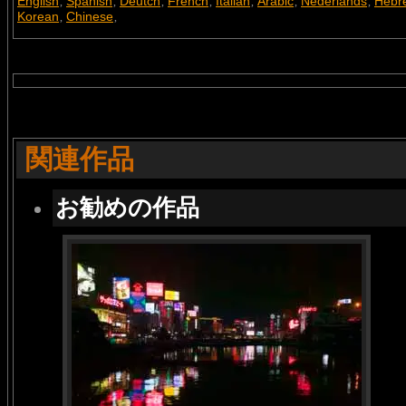
English
Spanish
Deutch
French
Italian
Arabic
Nederlands
Hebr
,
,
,
,
,
,
,
Korean
Chinese
,
,
関連作品
お勧めの作品