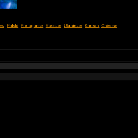
ew
Polski
Portuguese
Russian
Ukrainian
Korean
Chinese
,
,
,
,
,
,
,