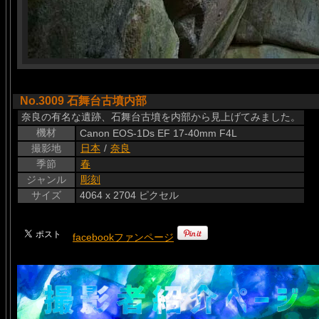
No.3009 石舞台古墳内部
奈良の有名な遺跡、石舞台古墳を内部から見上げてみました。
機材
Canon EOS-1Ds EF 17-40mm F4L
撮影地
日本
/
奈良
季節
春
ジャンル
彫刻
サイズ
4064 x 2704 ピクセル
facebookファンページ