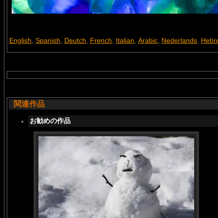
English
Spanish
Deutch
French
Italian
Arabic
Nederlands
Hebr
,
,
,
,
,
,
,
関連作品
お勧めの作品