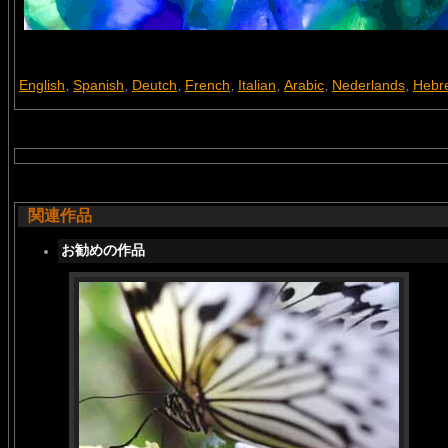
English
Spanish
Deutch
French
Italian
Arabic
Nederlands
Hebr
,
,
,
,
,
,
,
関連作品
お勧めの作品