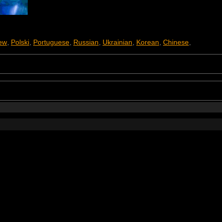
ew
Polski
Portuguese
Russian
Ukrainian
Korean
Chinese
,
,
,
,
,
,
,