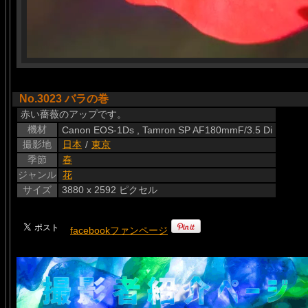
No.3023 バラの巻
赤い薔薇のアップです。
機材
Canon EOS-1Ds , Tamron SP AF180mmF/3.5 Di
撮影地
日本
/
東京
季節
春
ジャンル
花
サイズ
3880 x 2592 ピクセル
facebookファンページ