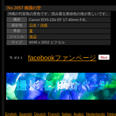
No.3057 南国の空
沖縄の竹富島の景色です。澄み通る青緑色の海が美しいです。
機材
Canon EOS-1Ds EF 17-40mm F4L
撮影地
日本
/
沖縄
季節
夏
ジャンル
海辺
サイズ
4048 x 2652 ピクセル
facebookファンページ
English
Spanish
Deutch
French
Italian
Arabic
Nederlands
Hebr
,
,
,
,
,
,
,