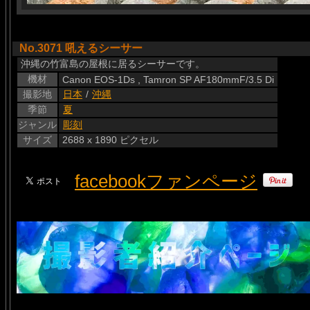
No.3071 吼えるシーサー
沖縄の竹富島の屋根に居るシーサーです。
機材
Canon EOS-1Ds , Tamron SP AF180mmF/3.5 Di
撮影地
日本
/
沖縄
季節
夏
ジャンル
彫刻
サイズ
2688 x 1890 ピクセル
facebookファンページ