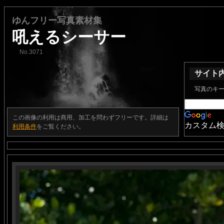
ゆんフリー写真素材集
吼えるシーサー
No.3071
サイト
写真のキ
この画像の利用は商用、加工を問わずフリーです。詳細は
カスタム
利用条件
をご覧ください。