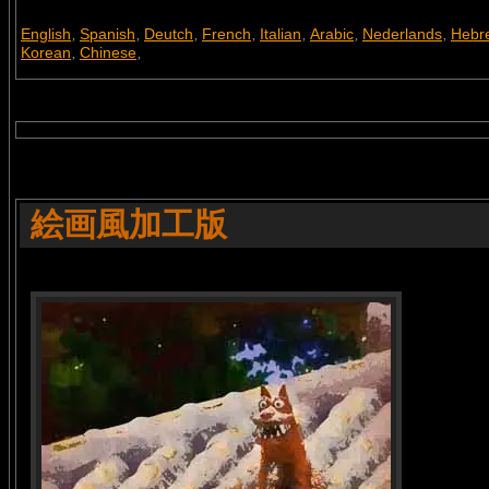
English
Spanish
Deutch
French
Italian
Arabic
Nederlands
Hebr
,
,
,
,
,
,
,
Korean
Chinese
,
,
絵画風加工版