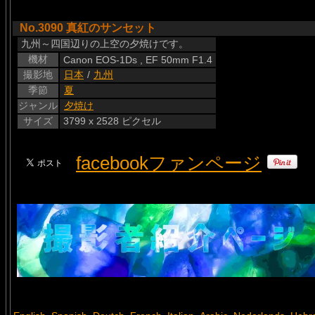
No.3090 真紅のサンセット
九州～四国辺りの上空の夕焼けです。
機材
Canon EOS-1Ds , EF 50mm F1.4
撮影地
日本
/
九州
季節
夏
ジャンル
夕焼け
サイズ
3799 x 2528 ピクセル
facebookファンページ