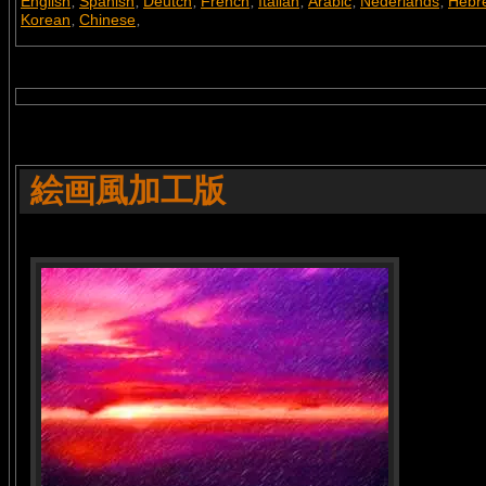
English
Spanish
Deutch
French
Italian
Arabic
Nederlands
Hebr
,
,
,
,
,
,
,
Korean
Chinese
,
,
絵画風加工版