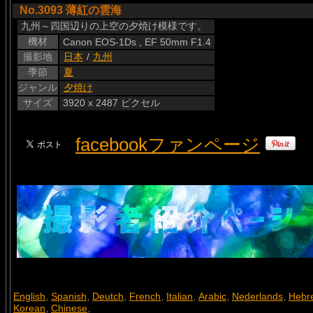
No.3093 薄紅の雲海
九州～四国辺りの上空の夕焼け模様です。
機材
Canon EOS-1Ds , EF 50mm F1.4
撮影地
日本
/
九州
季節
夏
ジャンル
夕焼け
サイズ
3920 x 2487 ピクセル
facebookファンページ
English
Spanish
Deutch
French
Italian
Arabic
Nederlands
Hebr
,
,
,
,
,
,
,
Korean
Chinese
,
,