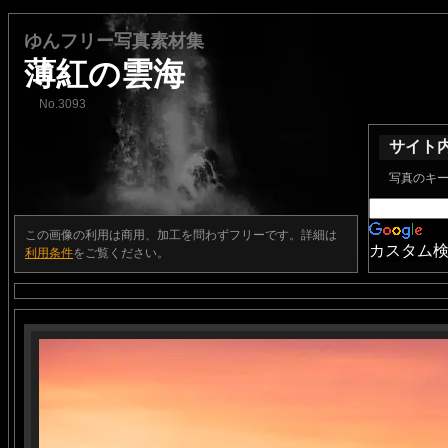
ゆんフリー写真素材集
薄紅の雲海
No.3093
サイト
写真のキ
この画像の利用は商用、加工を問わずフリーです。詳細は
カスタム
利用条件
をご覧ください。