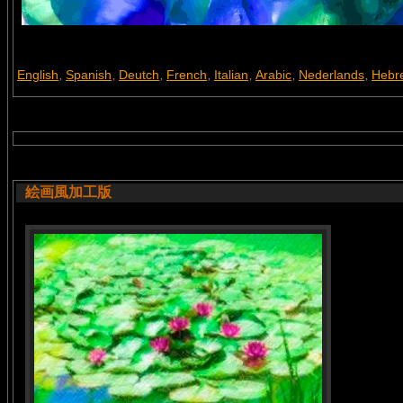
English
Spanish
Deutch
French
Italian
Arabic
Nederlands
Hebr
,
,
,
,
,
,
,
絵画風加工版