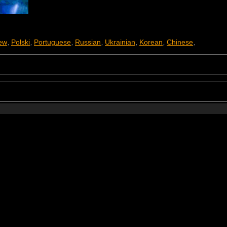
ew
Polski
Portuguese
Russian
Ukrainian
Korean
Chinese
,
,
,
,
,
,
,