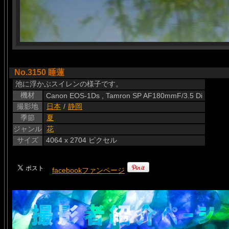
No.3150 睡蓮
池に浮かぶスイレンの様子です。
機材
Canon EOS-1Ds , Tamron SP AF180mmF/3.5 Di
撮影地
日本
/
静岡
季節
夏
ジャンル
花
サイズ
4064 x 2704 ピクセル
facebookファンページ