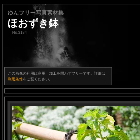
ゆんフリー写真素材集
ほおずき鉢
No.3184
この画像の利用は商用、加工を問わずフリーです。詳細は
利用条件
をご覧ください。