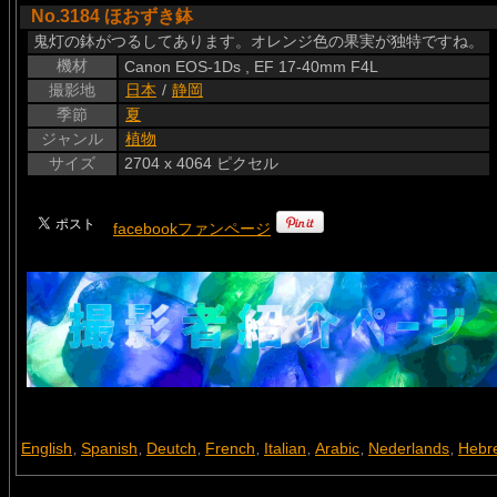
No.3184 ほおずき鉢
鬼灯の鉢がつるしてあります。オレンジ色の果実が独特ですね。
機材
Canon EOS-1Ds , EF 17-40mm F4L
撮影地
日本
/
静岡
季節
夏
ジャンル
植物
サイズ
2704 x 4064 ピクセル
facebookファンページ
English
Spanish
Deutch
French
Italian
Arabic
Nederlands
Hebr
,
,
,
,
,
,
,