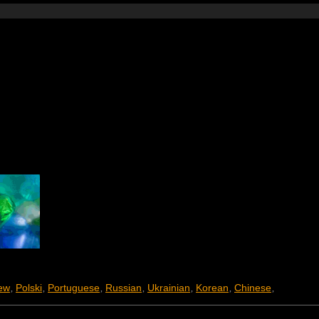
ew
Polski
Portuguese
Russian
Ukrainian
Korean
Chinese
,
,
,
,
,
,
,